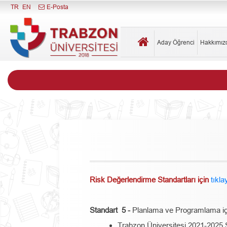
Menüyü Kapat
TR
EN
E-Posta
Aday Öğrenci
Hakkımı
Risk Değerlendirme Standartları için
tıkla
Standart 5 -
Planlama ve Programlama i
Trabzon Üniversitesi 2021-2025 S