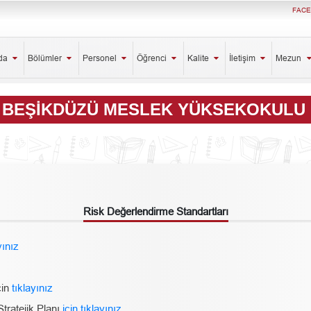
FAC
zda
Bölümler
Personel
Öğrenci
Kalite
İletişim
Mezun
BEŞIKDÜZÜ MESLEK YÜKSEKOKULU
Risk Değerlendirme Standartları
yınız
çin
tıklayınız
tratejik Planı
için tıklayınız