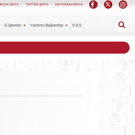
EBOOK BMYO
TWİTTER BMYO
INSTAGRAM BMYO
E-İşlemler
Yardımcı Bağlantılar
S.S.S.