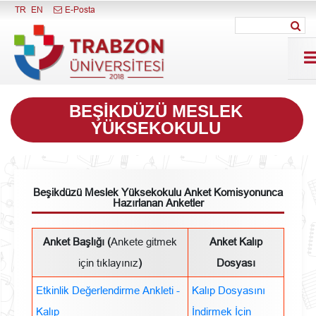
Menüyü Kapat
TR
EN
E-Posta
BEŞIKDÜZÜ MESLEK
YÜKSEKOKULU
Beşikdüzü Meslek Yüksekokulu Anket Komisyonunca
Hazırlanan Anketler
Anket Başlığı (
Ankete gitmek
Anket Kalıp
için tıklayınız
)
Dosyası
Etkinlik Değerlendirme Ankleti -
Kalıp Dosyasını
Kalıp
İndirmek İçin