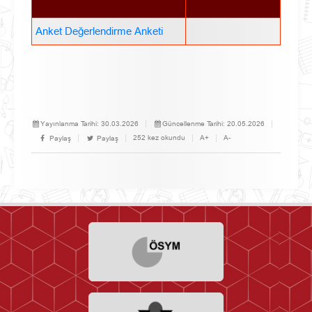
Anket Değerlendirme Anketi
Yayınlanma Tarihi:
30.03.2026
Güncellenme Tarihi:
20.05.2026
252 kez okundu
A+
A-
Paylaş
Paylaş