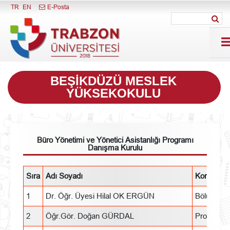
Menüyü Kapat
TR
EN
E-Posta
BEŞIKDÜZÜ MESLEK
YÜKSEKOKULU
Büro Yönetimi ve Yönetici Asistanlığı Programı
Danışma Kurulu
Sıra
Adı Soyadı
Konumu
1
Dr. Öğr. Üyesi Hilal OK ERGÜN
Bölüm Ba
2
Öğr.Gör. Doğan GÜRDAL
Program Ö