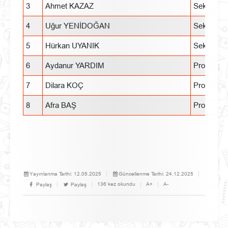
3
Ahmet KAZAZ
Sektör Tem
4
Uğur YENİDOĞAN
Sektör Tem
5
Hürkan UYANIK
Sektör Tem
6
Aydanur YARDIM
Program Ö
7
Dilara KOÇ
Program Ö
8
Afra BAŞ
Program Ö
Yayınlanma Tarihi:
12.05.2025
Güncellenme Tarihi:
24.12.2025
136 kez okundu
A+
A-
Paylaş
Paylaş