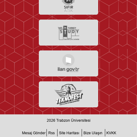
2026
Trabzon Üniversitesi
Mesaj Gönder
Rss
Site Haritası
Bize Ulaşın
KVKK