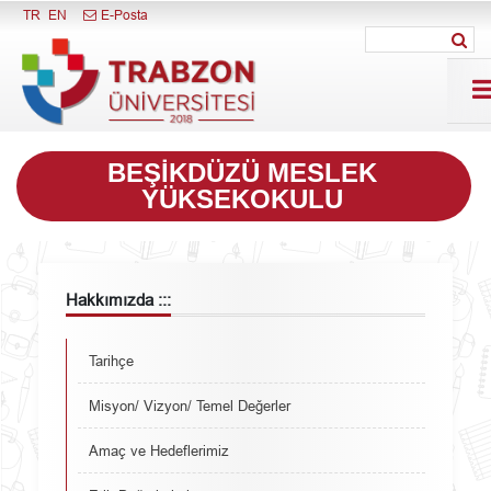
Menüyü Kapat
TR
EN
E-Posta
BEŞIKDÜZÜ MESLEK
YÜKSEKOKULU
Hakkımızda :::
Tarihçe
Misyon/ Vizyon/ Temel Değerler
Amaç ve Hedeflerimiz