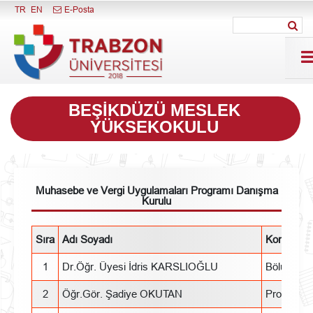
Menüyü Kapat
TR
EN
E-Posta
BEŞIKDÜZÜ MESLEK
YÜKSEKOKULU
Muhasebe ve Vergi Uygulamaları Programı Danışma
Kurulu
Sıra
Adı Soyadı
Konumu
1
Dr.Öğr. Üyesi İdris KARSLIOĞLU
Bölüm Ba
2
Öğr.Gör. Şadiye OKUTAN
Program Ö