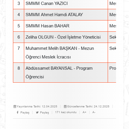
3
SMMM Canan YAZICI
Meslek M
4
SMMM Ahmet Hamdi ATALAY
Meslek M
5
SMMM Hasan BAHAR
Meslek M
6
Zeliha OLGUN - Özel İşletme Yöneticisi
Sektör Tem
7
Muhammet Melih BAŞKAN - Mezun
Sektör Tem
Öğrenci Meslek İcracısı
8
Abdüssamet BAYANSAL - Program
Program Ö
Öğrencisi
Yayınlanma Tarihi:
12.04.2025
Güncellenme Tarihi:
24.12.2025
171 kez okundu
A+
A-
Paylaş
Paylaş