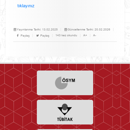
tıklayınız
Yayınlanma Tarihi:
13.02.2025
Güncellenme Tarihi:
20.02.2026
143 kez okundu
A+
A-
Paylaş
Paylaş