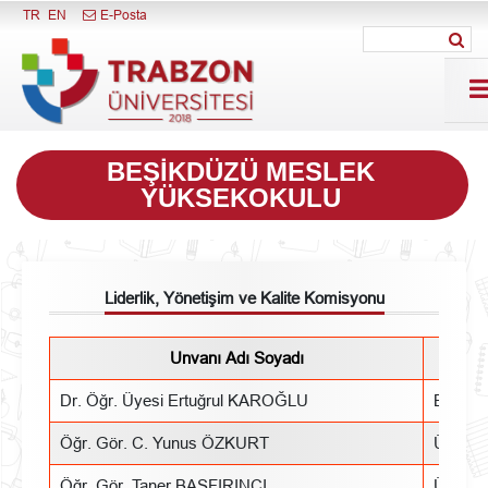
Menüyü Kapat
TR
EN
E-Posta
BEŞIKDÜZÜ MESLEK
YÜKSEKOKULU
Liderlik, Yönetişim ve Kalite Komisyonu
Unvanı Adı Soyadı
Gör
Dr. Öğr. Üyesi Ertuğrul KAROĞLU
Başkan
Öğr. Gör. C. Yunus ÖZKURT
Üye
Öğr. Gör. Taner BAŞFIRINCI
Üye