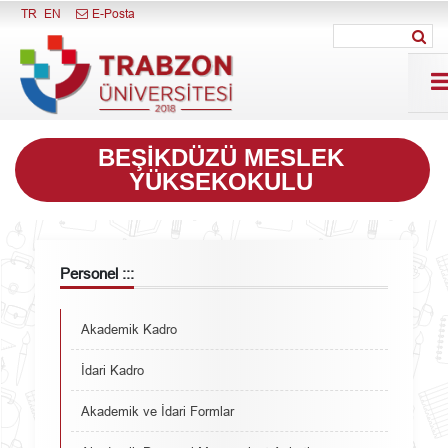
Menüyü Kapat
TR
EN
E-Posta
BEŞIKDÜZÜ MESLEK
YÜKSEKOKULU
Personel :::
Akademik Kadro
İdari Kadro
Akademik ve İdari Formlar