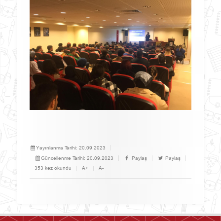
Yayınlanma Tarihi:
20.09.2023
Güncellenme Tarihi:
20.09.2023
Paylaş
Paylaş
353 kez okundu
A+
A-