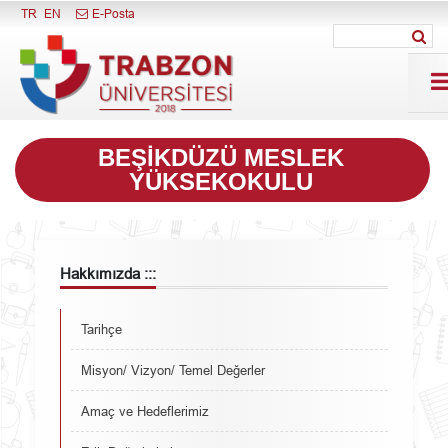
Menüyü Kapat
TR
EN
E-Posta
BEŞIKDÜZÜ MESLEK
YÜKSEKOKULU
Hakkımızda :::
Tarihçe
Misyon/ Vizyon/ Temel Değerler
Amaç ve Hedeflerimiz