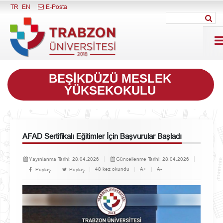
Menüyü Kapat
TR
EN
E-Posta
BEŞIKDÜZÜ MESLEK
YÜKSEKOKULU
AFAD Sertifikalı Eğitimler İçin Başvurular Başladı
Yayınlanma Tarihi:
28.04.2026
Güncellenme Tarihi:
28.04.2026
48 kez okundu
A+
A-
Paylaş
Paylaş